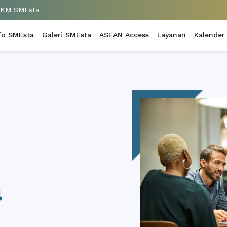
UKM SMEsta
fo SMEsta
Galeri SMEsta
ASEAN Access
Layanan
Kalender
a