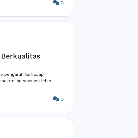
0
Berkualitas
berpengaruh terhadap
enciptakan suasana lebih
0