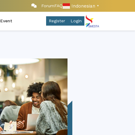
Indonesian
Forum
FAQ
▼
 Event
Register
Login