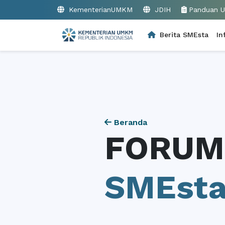
KementerianUMKM
JDIH
Panduan 
Berita SMEsta
In
Beranda
FORUM
SMEst