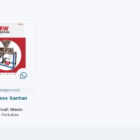
ategorized
ess Santan
umah Mesin
& Perkakas