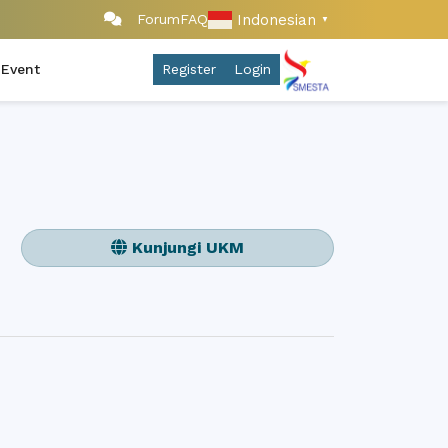
Indonesian
Forum
FAQ
▼
 Event
Register
Login
Kunjungi UKM