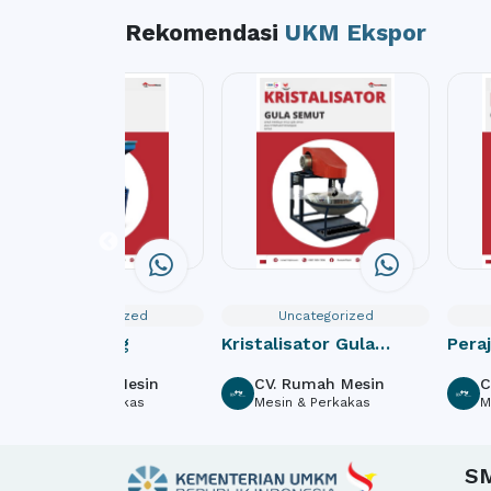
Rekomendasi
UKM Ekspor
Uncategorized
Uncategorized
Peremuk Arang
Kristalisator Gula
Pera
Semut
CV. Rumah Mesin
CV. Rumah Mesin
C
Mesin & Perkakas
Mesin & Perkakas
M
S