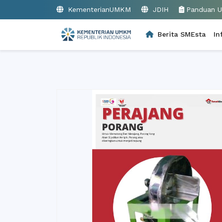
KementerianUMKM
JDIH
Panduan 
Berita SMEsta
In