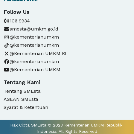
Follow Us
106 9934
smesta@umkm.go.id
@kementerianumkm
@kementerianumkm
@Kementerian UMKM RI
@kementerianumkm
@Kementerian UMKM
Tentang Kami
Tentang SMEsta
ASEAN SMEsta
Syarat & Ketentuan
Hak Cipta SMEsta © 2023 Kementerian UMKM Republik 
Indonesia. All Rights Reserved