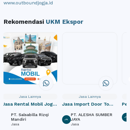
www.outboundjogja.id
Rekomendasi
UKM Ekspor
Jasa Lainnya
Jasa Lainnya
Jasa Rental Mobil Jogja
Jasa Import Door To
Pe
dan Paket Wisata
Door
PT. Salsabilla Rizqi
PT. ALESHA SUMBER
Mandiri
JAYA
Jasa
Jasa