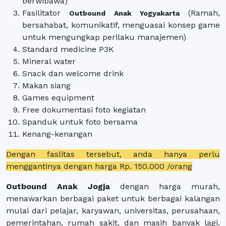
berwibawa)
Fasilitator
(Ramah,
Outbound Anak Yogyakarta
bersahabat, komunikatif, menguasai konsep game
untuk mengungkap perilaku manajemen)
Standard medicine P3K
Mineral water
Snack dan welcome drink
Makan siang
Games equipment
Free dokumentasi foto kegiatan
Spanduk untuk foto bersama
Kenang-kenangan
Dengan faslitas tersebut, anda hanya perlu
menggantinya dengan harga Rp. 150.000 /orang
Outbound Anak Jogja
dengan harga murah,
menawarkan berbagai paket untuk berbagai kalangan
mulai dari pelajar, karyawan, universitas, perusahaan,
pemerintahan, rumah sakit, dan masih banyak lagi.