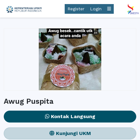
Register
Login
Awug Puspita
Kontak Langsung
Kunjungi UKM