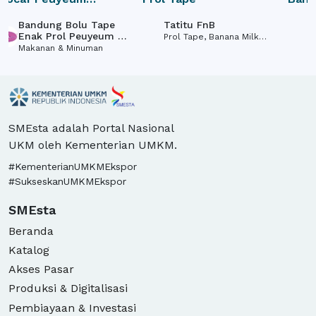
Ndaqies
Bandung Bolu Tape
Tatitu FnB
T
Enak Prol Peuyeum -
Prol Tape, Banana Milk
P
Ndaqies
Makanan & Minuman
Crispy, Klappertaart
C
SMEsta adalah Portal Nasional
UKM oleh Kementerian UMKM.
#KementerianUMKMEkspor
#SukseskanUMKMEkspor
SMEsta
Beranda
Katalog
Akses Pasar
Produksi & Digitalisasi
Pembiayaan & Investasi