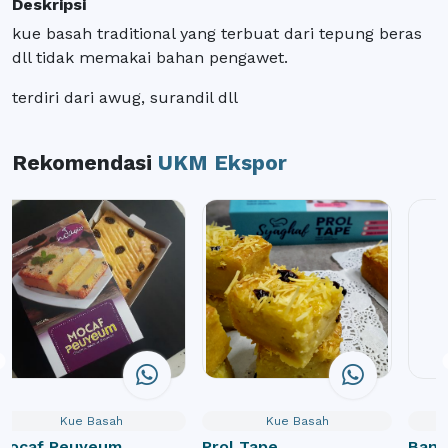
Deskripsi
kue basah traditional yang terbuat dari tepung beras
dll tidak memakai bahan pengawet.
terdiri dari awug, surandil dll
Rekomendasi
UKM Ekspor
Kue Basah
Kue Basah
Mocaf Peuyeum
Prol Tape
Bana