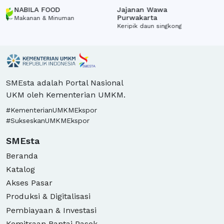
Plastik (Honey Flavor
NABILA FOOD
Jajanan Wawa
J
Sweet Potato Chips)
Purwakarta
P
Makanan & Minuman
Keripik daun singkong
K
SMEsta adalah Portal Nasional
UKM oleh Kementerian UMKM.
#KementerianUMKMEkspor
#SukseskanUMKMEkspor
SMEsta
Beranda
Katalog
Akses Pasar
Produksi & Digitalisasi
Pembiayaan & Investasi
Kemitraan Rantai Pasok