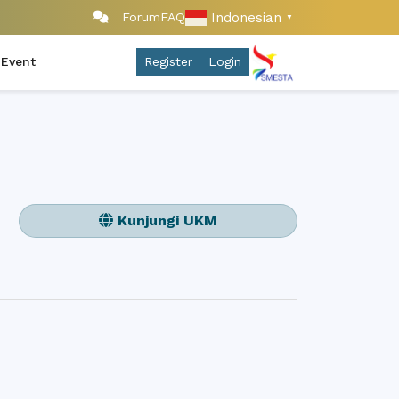
Indonesian
Forum
FAQ
▼
 Event
Register
Login
Kunjungi UKM