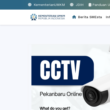
KementerianUMKM
JDIH
Panduan 
Berita SMEsta
In