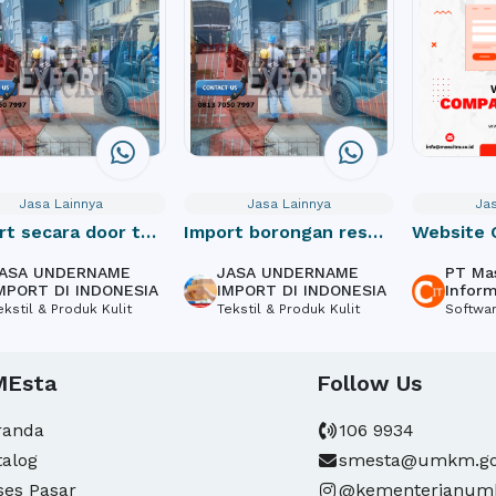
Jasa Lainnya
Jasa Lainnya
Jas
rt secara door to
Import borongan resmi
Website
cif indonesia
Profile
ASA UNDERNAME
JASA UNDERNAME
PT Mas
MPORT DI INDONESIA
IMPORT DI INDONESIA
Inform
ekstil & Produk Kulit
Tekstil & Produk Kulit
Softwa
Design,
MEsta
Follow Us
randa
106 9934
talog
smesta@umkm.go
ses Pasar
@kementerianu