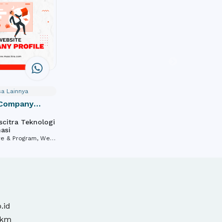
a Lainnya
 Company
citra Teknologi
asi
re & Program, Web
 SEO Service
.id
mkm