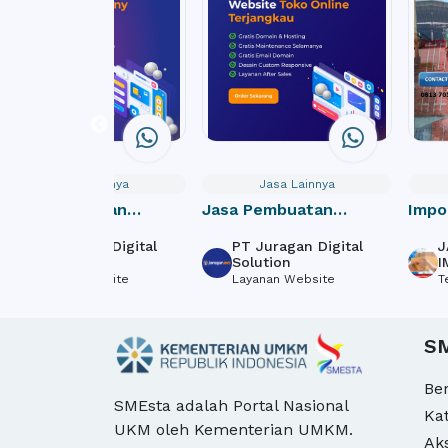
Jasa Lainnya
Jasa Lainnya
Jasa Pembuatan
Jasa Pembuatan
Impo
Website Perusahaan /
Website Toko Online /
door
PT Juragan Digital
PT Juragan Digital
J
Company Profile
e-Commerce
Solution
Solution
I
Layanan Website
Layanan Website
T
S
Be
SMEsta adalah Portal Nasional
Ka
UKM oleh Kementerian UMKM.
Ak