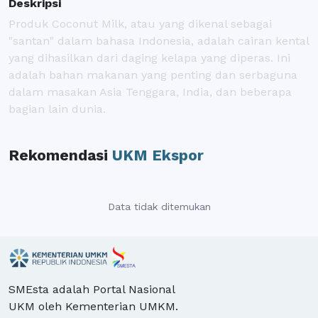
Deskripsi
Produk Coconut Milk, atau yang dikenal sebagai
"santan" dalam bahasa Indonesia, adalah cairan kental
yang dihasilkan dari daging kelapa yang diperas. Ini
adalah bahan makanan yang penting dan serbaguna
dalam masakan Asia Tenggara, India, dan beberapa
bagian lain dunia.
Rekomendasi
UKM Ekspor
Data tidak ditemukan
SMEsta adalah Portal Nasional
UKM oleh Kementerian UMKM.