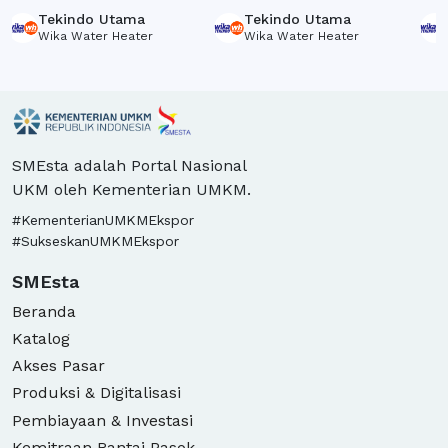
Heater SR150L1
Heater SR180L1
Hea
Tekindo Utama
Tekindo Utama
Wika Water Heater
Wika Water Heater
SMEsta adalah Portal Nasional
UKM oleh Kementerian UMKM.
#KementerianUMKMEkspor
#SukseskanUMKMEkspor
SMEsta
Beranda
Katalog
Akses Pasar
Produksi & Digitalisasi
Pembiayaan & Investasi
Kemitraan Rantai Pasok