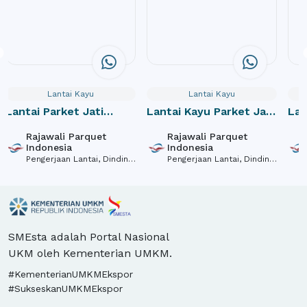
Lantai Kayu
Lantai Kayu
Lantai Parket Jati
Lantai Kayu Parket Jati
Lan
Grade A Panjang 20cm
Grade A Panjang 30cm
Gra
Rajawali Parquet
Rajawali Parquet
Indonesia
Indonesia
Pengerjaan Lantai, Dinding,
Pengerjaan Lantai, Dinding,
Peralatan Saniter Dan
Peralatan Saniter Dan
Plafon, Perdagangan Besar
Plafon, Perdagangan Besar
Bahan Konstruksi Dari
Bahan Konstruksi Dari
Kayu, Dekorasi Interior
Kayu, Dekorasi Interior
SMEsta adalah Portal Nasional
UKM oleh Kementerian UMKM.
#KementerianUMKMEkspor
#SukseskanUMKMEkspor