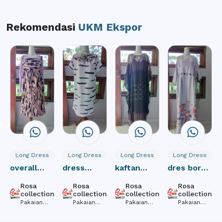
Rekomendasi
UKM Ekspor
Long Dress
Long Dress
Long Dress
Long Dress
overall
dress
kaftan
dres bordir
wanita
motif
lowo
by rosa
Rosa
Rosa
Rosa
Rosa
n
motif
abstrak by
lengan
collection
n
collection
collection
collection
collection
abstrak
Pakaian
rosa
Pakaian
pendek by
Pakaian
Pakaian
oversize
oversize
oversize
oversize
oversize
collection
rosa
wanita
wanita
wanita
wanita