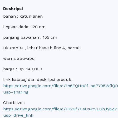
Deskripsi
bahan : katun linen
lingkar dada: 120 cm
panjang bawahan : 155 cm
ukuran XL, lebar bawah line A, bertali
warna abu-abu
harga : Rp. 140,000
link katalog dan deskripsi produk :
https://drive.google.com/file/d/1h6FQHnOf_bd7Y95WflQ
usp=sharing
Chartsize :
https://drive.google.com/file/d/1G2Gf7CsUsJtVEGhJy6
usp=drive_link