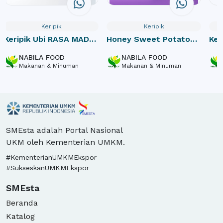
Keripik
Keripik
Keripik Ubi RASA MADU
Honey Sweet Potato
Ker
(Honey Flavor Sweet
Chips
Pla
NABILA FOOD
NABILA FOOD
Potato Chips)
Swe
Makanan & Minuman
Makanan & Minuman
SMEsta adalah Portal Nasional
UKM oleh Kementerian UMKM.
#KementerianUMKMEkspor
#SukseskanUMKMEkspor
SMEsta
Beranda
Katalog