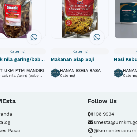
Katering
Katering
k nila garing/baby
Makanan Siap Saji
Nasi Kebu
tilapia crispy
T UKM PTM MANDIRI
HANAN BOGA RASA
HANAN
nack nila garing (baby
Catering
Caterin
ish tilapia crispy)
MEsta
Follow Us
randa
106 9934
talog
smesta@umkm.go
ses Pasar
@kementerianu