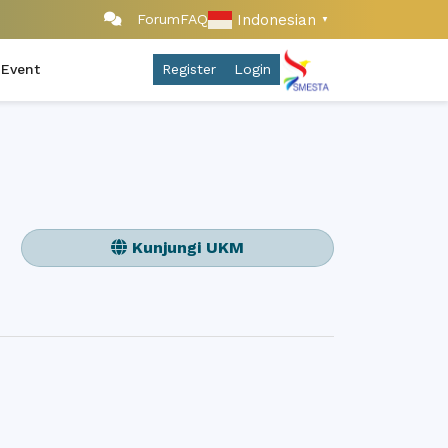
Indonesian
Forum
FAQ
▼
 Event
Register
Login
Kunjungi UKM