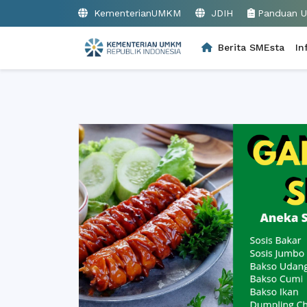
KementerianUMKM
JDIH
Panduan 
Berita SMEsta
In