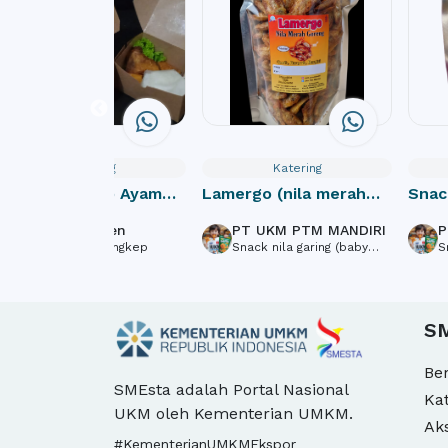
Katering
Katering
Paket Lengkap Ayam
Lamergo (nila merah
Snac
goreng siban
goreng)/baby fish red
fish 
Siban Chicken
PT UKM PTM MANDIRI
P
tilapia crispy
Ayam goreng ungkep
Snack nila garing (baby
S
fish tilapia crispy)
f
S
Be
SMEsta adalah Portal Nasional
Ka
UKM oleh Kementerian UMKM.
Ak
#KementerianUMKMEkspor