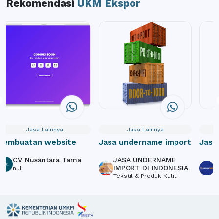
Rekomendasi
UKM Ekspor
Jasa Lainnya
Jasa Lainnya
Pembuatan website
Jasa undername import
Jasa
Webs
CV. Nusantara Tama
JASA UNDERNAME
P
Crow
IMPORT DI INDONESIA
S
null
Tekstil & Produk Kulit
L