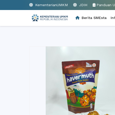
KementerianUMKM
JDIH
Panduan 
Berita SMEsta
In