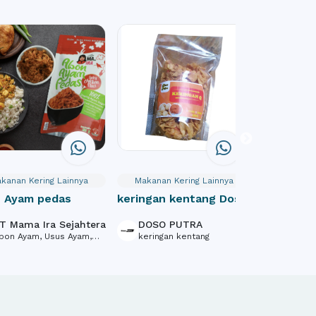
kanan Kering Lainnya
Makanan Kering Lainnya
Makanan 
 Ayam pedas
keringan kentang Doso
Mie Ongk
Putra
Rawit Ijo
T Mama Ira Sejahtera
DOSO PUTRA
Giani
Wonosob
bon Ayam, Usus Ayam,
keringan kentang
Mie Ong
kan Gerang Crispy