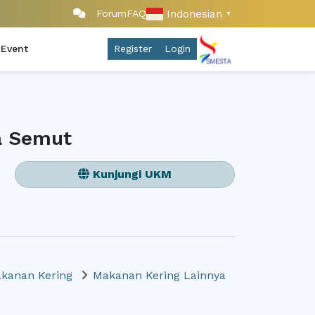
Indonesian
Forum
FAQ
▼
 Event
Register
Login
a Semut
Kunjungi UKM
kanan Kering
Makanan Kering Lainnya