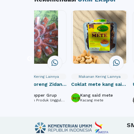
Makanan Kering Lainnya
Makanan Kering Lainnya
Bawang Goreng Zidan
Coklat mete kang said
Barokah
150gram khas Sulawesi
Wins Pepper Grup
Kang said mete
Tenggara
Lada dan Produk Unggulan
Kacang mete
Lainnya
et
S