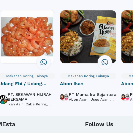
Makanan Kering Lainnya
Makanan Kering Lainnya
Ma
Udang Ebi / Udang
Abon Ikan
Abon
Rebon Kering
PT. SEKAWAN HIJRAH
PT Mama Ira Sejahtera
P
BERSAMA
Abon Ayam, Usus Ayam,
A
Ikan Asin, Cabe Kering,
Ikan Gerang Crispy
I
Udang Ebi, Talas, Kerupuk
Ikan, Kerupuk Udang,
Jengkol, Udang Vaname,
MEsta
Follow Us
Pisang Kepok, Gedepong
Pisang, Pisang Kepok, Daun