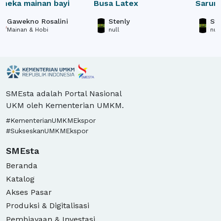
oneka mainan bayi
Busa Latex
Sarung
Gawekno Rosalini
Stenly
Ste
Mainan & Hobi
null
null
SMEsta adalah Portal Nasional
UKM oleh Kementerian UMKM.
#KementerianUMKMEkspor
#SukseskanUMKMEkspor
SMEsta
Beranda
Katalog
Akses Pasar
Produksi & Digitalisasi
Pembiayaan & Investasi