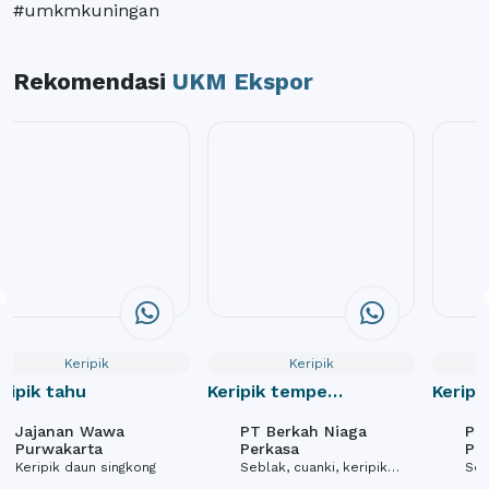
#umkmkuningan
Rekomendasi
UKM Ekspor
Keripik
Keripik
ripik tahu
Keripik tempe
Keripi
pedasholic
pedash
Jajanan Wawa
PT Berkah Niaga
PT
Purwakarta
Perkasa
Pe
Keripik daun singkong
Seblak, cuanki, keripik
Seb
tempe, baso goreng,
tem