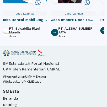
Jasa Lainnya
Jasa Lainnya
J
a Import Door To
Pembuatan website
Jasa un
r
PT. ALESHA SUMBER
CV. Nusantara Tama
JAS
JAYA
IMPO
null
Jasa
Teksti
SMEsta adalah Portal Nasional
UKM oleh Kementerian UMKM.
#KementerianUMKMEkspor
#SukseskanUMKMEkspor
SMEsta
Beranda
Katalog