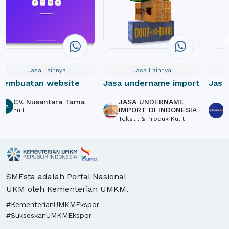
Jasa Lainnya
Jasa Lainnya
Pembuatan website
Jasa undername import
Jasa
Webs
CV. Nusantara Tama
JASA UNDERNAME
P
Crow
IMPORT DI INDONESIA
S
null
Tekstil & Produk Kulit
L
SMEsta adalah Portal Nasional
UKM oleh Kementerian UMKM.
#KementerianUMKMEkspor
#SukseskanUMKMEkspor