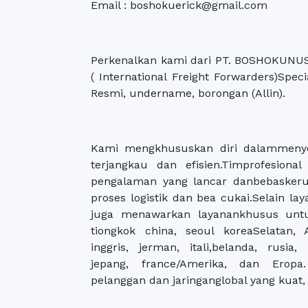
Email : boshokuerick@gmail.com
Perkenalkan kami dari PT. BOSHOKUNUS
( International Freight Forwarders)Spec
Resmi, undername, borongan (Allin).
Kami mengkhususkan diri dalammenye
terjangkau dan efisien.Timprofesio
pengalaman yang lancar danbebasker
proses logistik dan bea cukai.Selain l
juga menawarkan layanankhusus untuk
tiongkok china, seoul koreaSelatan, 
inggris, jerman, itali,belanda, rusia,
jepang, france/Amerika, dan Erop
pelanggan dan jaringanglobal yang kuat,