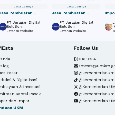
Jasa Lainnya
Jasa Lainnya
Jasa Pembuatan
Jasa Pembuatan
Impo
Website Perusahaan /
Website Toko Online /
door
PT Juragan Digital
PT Juragan Digital
J
Company Profile
e-Commerce
Solution
Solution
I
Layanan Website
Layanan Website
T
MEsta
Follow Us
randa
106 9934
talog
smesta@umkm.go
ses Pasar
@kementerianu
duksi & Digitalisasi
@kementerianu
mbiayaan & Investasi
@Kementerian U
mitraan Rantai Pasok
@kementerianu
spor dan Impor
@Kementerian U
nduan
UKM