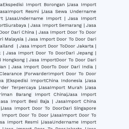
saEkspedisi Import Borongan |Jasa Import
|JasaImport Resmi |Jasa Sewa Undername
rt |JasaUndername Import | Jasa Import
portSurabaya | Jasa Import Semarang | Jasa
Door Dari China | Jasa Import Door To Door
ri Malaysia | Jasa Import Door To Door Dari
ailand | Jasa Import Door ToDoor Jakarta |
 | Jasa Import Door To DoorDari Jepang |
i Hongkong | Jasa ImportDoor To Door Dari
an | Jasa Import DoorTo Door Dari India |
Clearance |ForwarderImport Door To Door
a |Ekspedisi ImportChina Indonesia |Jasa
rder Terpercaya |JasaImport Murah |Jasa
iriman Barang Import China|Jasa Import
Jasa Import Besi Baja | JasaImport China
 |Jasa Import Door To DoorDari Singapore
a Import Door To Door |JasaImport Door To
asa Import Resmi |JasaUndername Import
 |Jasa Import Door To DoorJakarta |Jasa