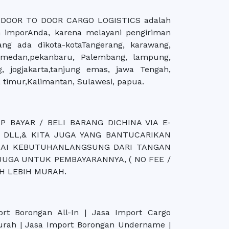
DOOR TO DOOR CARGO LOGISTICS adalah
n imporAnda, karena melayani pengiriman
g ada dikota-kotaTangerang, karawang,
, medan,pekanbaru, Palembang, lampung,
, jogjakarta,tanjung emas, jawa Tengah,
 timur,Kalimantan, Sulawesi, papua.
P BAYAR / BELI BARANG DICHINA VIA E-
 DLL,& KITA JUGA YANG BANTUCARIKAN
UAI KEBUTUHANLANGSUNG DARI TANGAN
JUGA UNTUK PEMBAYARANNYA, ( NO FEE /
UH LEBIH MURAH.
rt Borongan All-In | Jasa Import Cargo
urah | Jasa Import Borongan Undername |