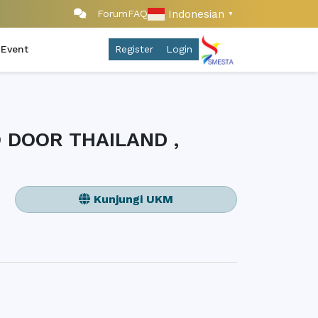
Indonesian
Forum
FAQ
▼
 Event
Register
Login
 DOOR THAILAND ,
Kunjungi UKM