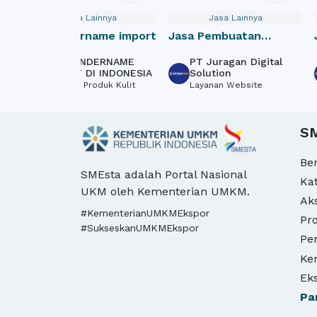
Jasa Lainnya
Jasa Lainnya
Jasa undername import
Jasa Pembuatan
Website Donasi /
JASA UNDERNAME
PT Juragan Digital
Crowdfunding Online
IMPORT DI INDONESIA
Solution
Tekstil & Produk Kulit
Layanan Website
S
Be
SMEsta adalah Portal Nasional
Ka
UKM oleh Kementerian UMKM.
Ak
#KementerianUMKMEkspor
Pro
#SukseskanUMKMEkspor
Pe
Ke
Ek
Pa