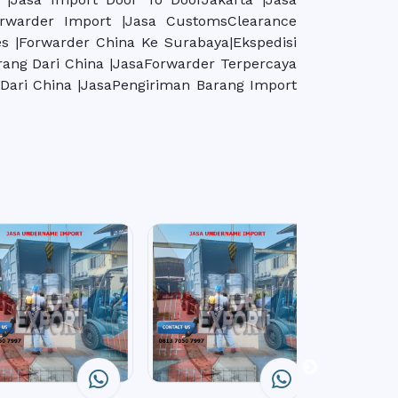
orwarder Import |Jasa CustomsClearance
es |Forwarder China Ke Surabaya|Ekspedisi
rang Dari China |JasaForwarder Terpercaya
 Dari China |JasaPengiriman Barang Import