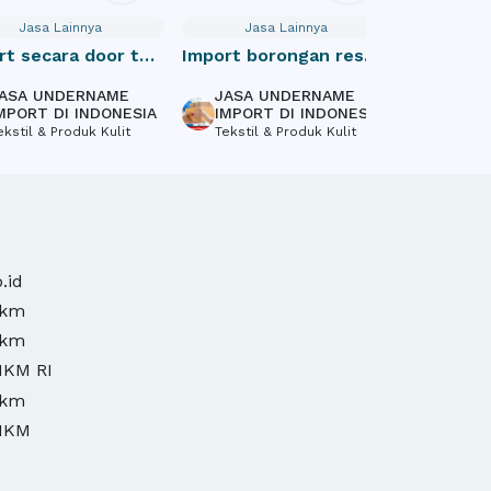
Jasa Lainnya
Jasa Lainnya
Jas
rt secara door to
Import borongan resmi
Website
cif indonesia
Profile
ASA UNDERNAME
JASA UNDERNAME
PT Mas
MPORT DI INDONESIA
IMPORT DI INDONESIA
Inform
ekstil & Produk Kulit
Tekstil & Produk Kulit
Softwa
Design,
.id
mkm
mkm
MKM RI
mkm
MKM