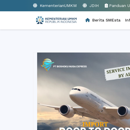
KementerianUMKM
JDIH
Panduan 
Berita SMEsta
In