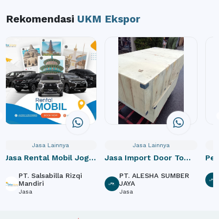
Rekomendasi
UKM Ekspor
Jasa Lainnya
Jasa Lainnya
Jasa Rental Mobil Jogja
Jasa Import Door To
Pe
dan Paket Wisata
Door
PT. Salsabilla Rizqi
PT. ALESHA SUMBER
Mandiri
JAYA
Jasa
Jasa