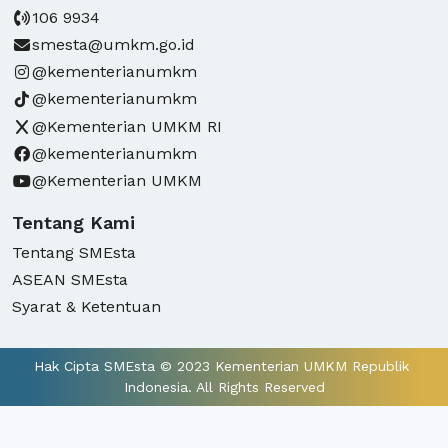
106 9934
smesta@umkm.go.id
@kementerianumkm
@kementerianumkm
@Kementerian UMKM RI
@kementerianumkm
@Kementerian UMKM
Tentang Kami
Tentang SMEsta
ASEAN SMEsta
Syarat & Ketentuan
Hak Cipta SMEsta © 2023 Kementerian UMKM Republik 
Indonesia. All Rights Reserved