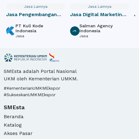
Jasa Lainnya
Jasa Lainnya
sa Pengembangan
Jasa Digital Marketing
Jasa R
likasi Website
berbasis Seach Engine
dan Pa
PT Kuli Kode
Salman Agency
PT. 
Indonesia
Indonesia
Man
Jasa
Jasa
Jas
SMEsta adalah Portal Nasional
UKM oleh Kementerian UMKM.
#KementerianUMKMEkspor
#SukseskanUMKMEkspor
SMEsta
Beranda
Katalog
Akses Pasar