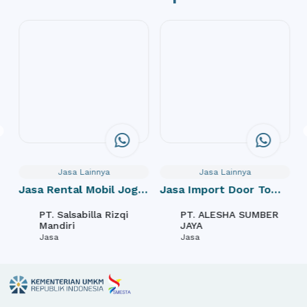
Jasa Lainnya
Jasa Lainnya
Jasa Rental Mobil Jogja
Jasa Import Door To
Pe
dan Paket Wisata
Door
PT. Salsabilla Rizqi
PT. ALESHA SUMBER
Mandiri
JAYA
Jasa
Jasa