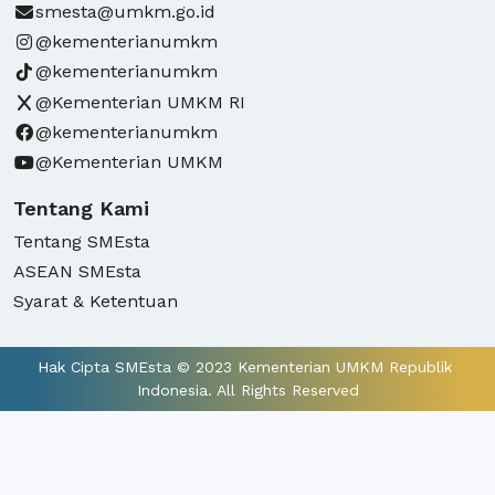
smesta@umkm.go.id
@kementerianumkm
@kementerianumkm
@Kementerian UMKM RI
@kementerianumkm
@Kementerian UMKM
Tentang Kami
Tentang SMEsta
ASEAN SMEsta
Syarat & Ketentuan
Hak Cipta SMEsta © 2023 Kementerian UMKM Republik 
Indonesia. All Rights Reserved