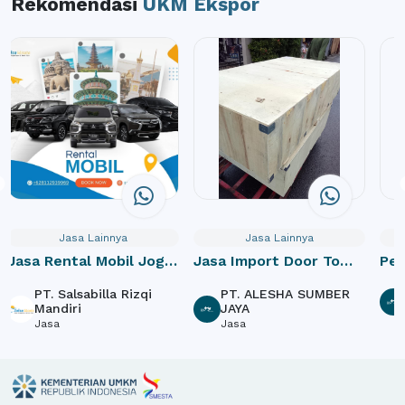
Rekomendasi
UKM Ekspor
Lainnya
Jasa Lainnya
Jasa Lainny
 Door To
Pembuatan website
Jasa undername
SHA SUMBER
CV. Nusantara Tama
JASA UNDER
IMPORT DI IN
null
Tekstil & Produk 