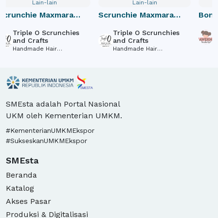
Lain-lain
Lain-lain
Scrunchie Maxmara
Scrunchie Maxmara
Bone
Pink Group
Flower Group
Triple O Scrunchies
Triple O Scrunchies
G
and Crafts
and Crafts
M
Handmade Hair
Handmade Hair
Accessories
Accessories
SMEsta adalah Portal Nasional
UKM oleh Kementerian UMKM.
#KementerianUMKMEkspor
#SukseskanUMKMEkspor
SMEsta
Beranda
Katalog
Akses Pasar
Produksi & Digitalisasi