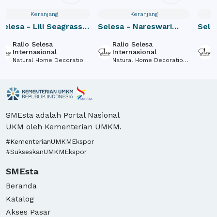
Keranjang
Keranjang
Selesa - Lili Seagrass
Selesa - Nareswari
Sele
Hanging Pot
Hyacinth Storage
Hyac
Ralio Selesa
Ralio Selesa
R
Internasional
Internasional
I
Natural Home Decorations
Natural Home Decorations
N
and Accessories Made of
and Accessories Made of
a
Natural Fiber
Natural Fiber
N
SMEsta adalah Portal Nasional
UKM oleh Kementerian UMKM.
#KementerianUMKMEkspor
#SukseskanUMKMEkspor
SMEsta
Beranda
Katalog
Akses Pasar