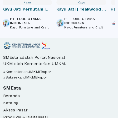
Kayu
Kayu
Kayu Jati Perhutani |
Kayu Jati | Teakwood |
Har
Teak wood Indonesia |
Bahan Bangunan |
Ber
PT TOBE UTAMA
PT TOBE UTAMA
Raw Materials | Wood |
Wood | Kayu Log |
Te
INDONESIA
INDONESIA
Kayu Jati Log | Timber
Kayu, Furniture and Craft
Papan | Slabs | Timber
Kayu, Furniture and Craft
SMEsta adalah Portal Nasional
UKM oleh Kementerian UMKM.
#KementerianUMKMEkspor
#SukseskanUMKMEkspor
SMEsta
Beranda
Katalog
Akses Pasar
Produksi & Digitalisasi