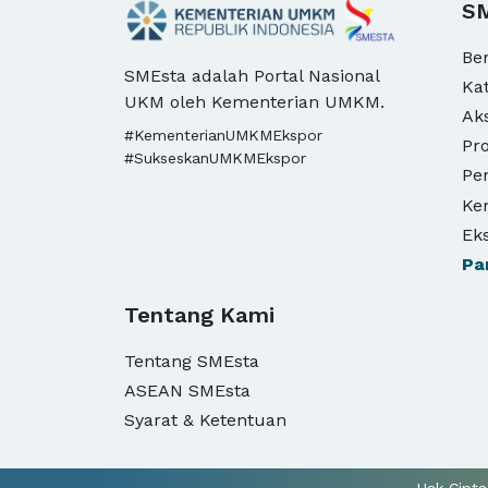
S
Be
SMEsta adalah Portal Nasional
Ka
UKM oleh Kementerian UMKM.
Ak
#KementerianUMKMEkspor
Pro
#SukseskanUMKMEkspor
Pe
Ke
Ek
Pa
Tentang Kami
Tentang SMEsta
ASEAN SMEsta
Syarat & Ketentuan