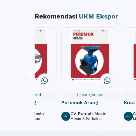
Rekomendasi
UKM Ekspor
Uncategorized
Uncategorized
Pencuci Porang
Peremuk Arang
Krist
Sem
CV. Rumah Mesin
CV. Rumah Mesin
C
Mesin & Perkakas
Mesin & Perkakas
M