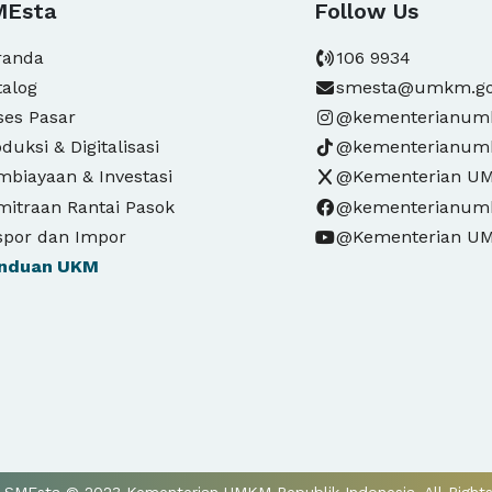
MEsta
Follow Us
randa
106 9934
talog
smesta@umkm.go
ses Pasar
@kementerianu
duksi & Digitalisasi
@kementerianu
mbiayaan & Investasi
@Kementerian U
mitraan Rantai Pasok
@kementerianu
spor dan Impor
@Kementerian U
nduan
UKM