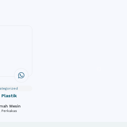
ategorized
Plastik
umah Mesin
& Perkakas