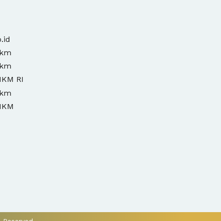
.id
mkm
mkm
MKM RI
mkm
MKM