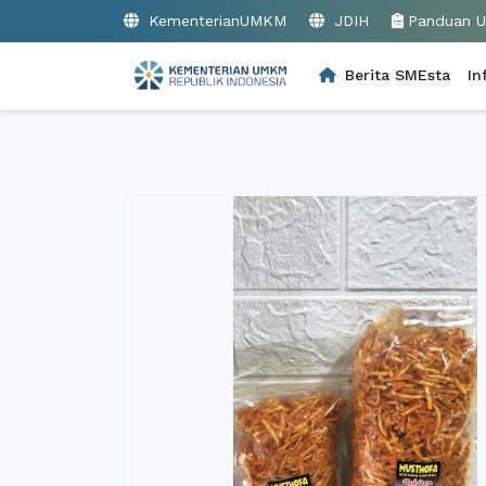
KementerianUMKM
JDIH
Panduan 
Berita SMEsta
In