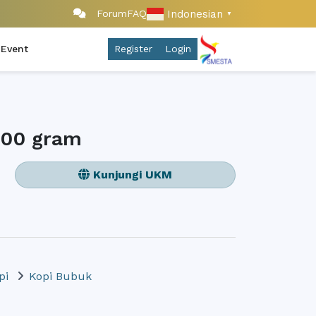
Indonesian
Forum
FAQ
▼
 Event
Register
Login
 100 gram
Kunjungi UKM
pi
Kopi Bubuk