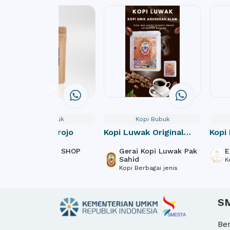
Kopi Bubuk
Kopi Bubuk
Kopi Gunung Brojo
Kopi Luwak Original
Kopi 
Anugerah Alam sachet
Remp
DHE COFFEE SHOP
Gerai Kopi Luwak Pak
E
Drip Bag
ROASTERY
Sahid
K
KOPI
Kopi Berbagai jenis
S
Be