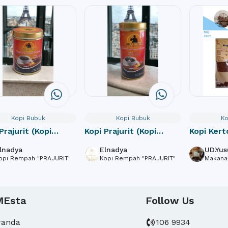
Kopi Bubuk
Kopi Bubuk
Ko
Prajurit (Kopi
Kopi Prajurit (Kopi
Kopi Kert
ah Original )
Rempah + Gula Aren)
lnadya
Elnadya
UD.Yus
opi Rempah "PRAJURIT"
Kopi Rempah "PRAJURIT"
Makana
MEsta
Follow Us
randa
106 9934