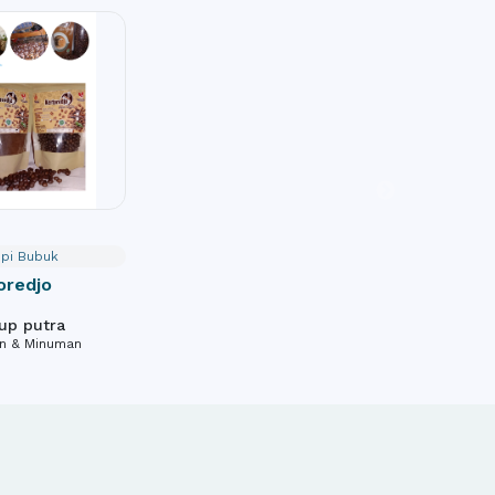
pi Bubuk
oredjo
up putra
n & Minuman