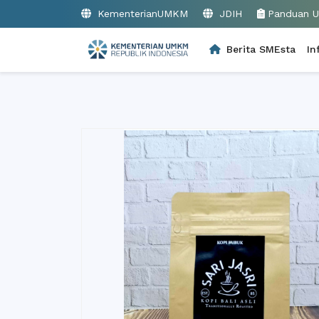
KementerianUMKM
JDIH
Panduan 
Berita SMEsta
In