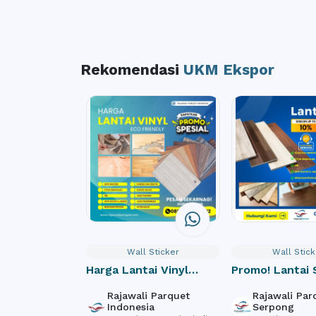
Rekomendasi
UKM Ekspor
Wall Sticker
Wall Stick
Harga Lantai Vinyl
Promo! Lantai
Paling Kompetitif di
Kendo dan Mar
Rajawali Parquet
Rajawali Par
Pasaran, Cek Sekarang!
untuk Hunian 
Indonesia
Serpong