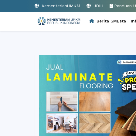
KementerianUMKM
JDIH
Panduan 
Berita SMEsta
In