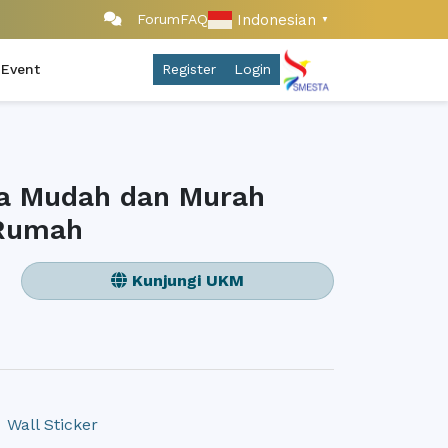
Indonesian
Forum
FAQ
▼
 Event
Register
Login
ra Mudah dan Murah
 Rumah
Kunjungi UKM
Wall Sticker