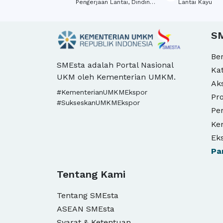
Pengerjaan Lantai, Dinding,
Lantai Kayu
Peralatan Saniter Dan
Plafon, Perdagangan Besar
Bahan Konstruksi Dari
S
Kayu, Dekorasi Interior
Be
SMEsta adalah Portal Nasional
Ka
UKM oleh Kementerian UMKM.
Ak
#KementerianUMKMEkspor
Pro
#SukseskanUMKMEkspor
Pe
Ke
Ek
Pa
Tentang Kami
Tentang SMEsta
ASEAN SMEsta
Syarat & Ketentuan