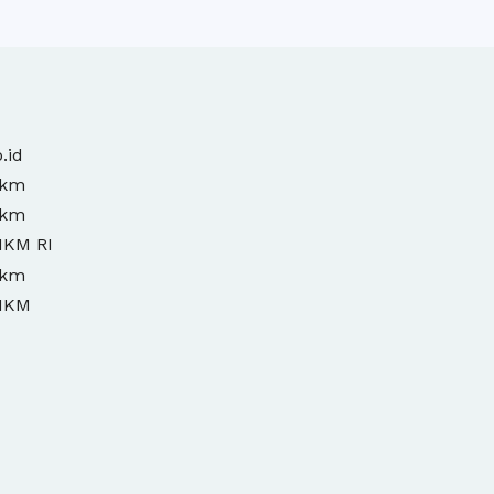
.id
mkm
mkm
MKM RI
mkm
MKM