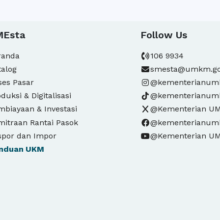
MEsta
Follow Us
randa
106 9934
talog
smesta@umkm.go
ses Pasar
@kementerianu
duksi & Digitalisasi
@kementerianu
mbiayaan & Investasi
@Kementerian U
mitraan Rantai Pasok
@kementerianu
spor dan Impor
@Kementerian U
nduan
UKM