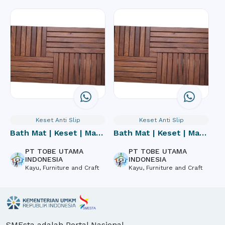
Keset Anti Slip
Keset Anti Slip
Bath Mat | Keset | Mat |
Bath Mat | Keset | Mat |
Keset Kamar Mandi
Keset Kamar Mandi |
PT TOBE UTAMA
PT TOBE UTAMA
Wooden Bath Mat
INDONESIA
INDONESIA
Kayu, Furniture and Craft
Kayu, Furniture and Craft
SMEsta adalah Portal Nasional