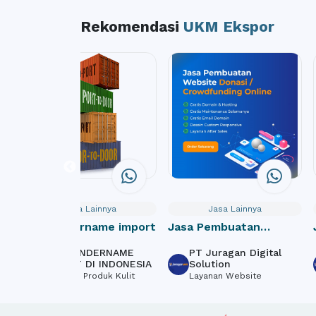
Rekomendasi
UKM Ekspor
Jasa Lainnya
Jasa Lainnya
Jasa undername import
Jasa Pembuatan
Website Donasi /
JASA UNDERNAME
PT Juragan Digital
Crowdfunding Online
IMPORT DI INDONESIA
Solution
Tekstil & Produk Kulit
Layanan Website