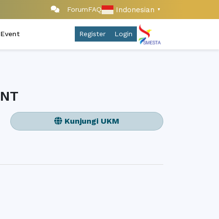
Indonesian
Forum
FAQ
▼
 Event
Register
Login
ENT
Kunjungi UKM