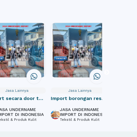
Jasa Lainnya
Jasa Lainnya
Jas
rt secara door to
Import borongan resmi
Website
cif indonesia
Profile
ASA UNDERNAME
JASA UNDERNAME
PT Mas
MPORT DI INDONESIA
IMPORT DI INDONESIA
Inform
ekstil & Produk Kulit
Tekstil & Produk Kulit
Softwa
Design,