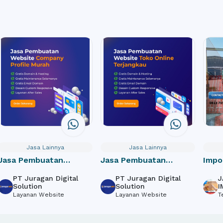
Jasa Lainnya
Jasa Lainnya
Jasa Pembuatan
Jasa Pembuatan
Impo
Website Perusahaan /
Website Toko Online /
door
PT Juragan Digital
PT Juragan Digital
J
Company Profile
e-Commerce
Solution
Solution
I
Layanan Website
Layanan Website
T