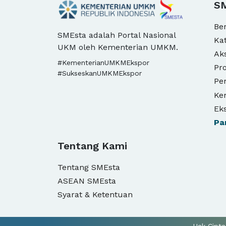
S
Be
SMEsta adalah Portal Nasional
Ka
UKM oleh Kementerian UMKM.
Ak
#KementerianUMKMEkspor
Pro
#SukseskanUMKMEkspor
Pe
Ke
Ek
Pa
Tentang Kami
Tentang SMEsta
ASEAN SMEsta
Syarat & Ketentuan