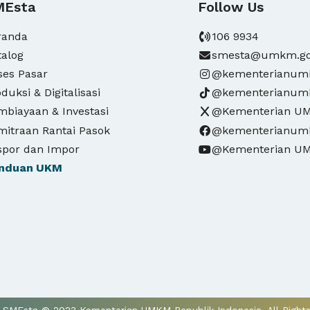
MEsta
Follow Us
randa
106 9934
talog
smesta@umkm.go
ses Pasar
@kementerianu
duksi & Digitalisasi
@kementerianu
mbiayaan & Investasi
@Kementerian U
mitraan Rantai Pasok
@kementerianu
spor dan Impor
@Kementerian U
nduan
UKM