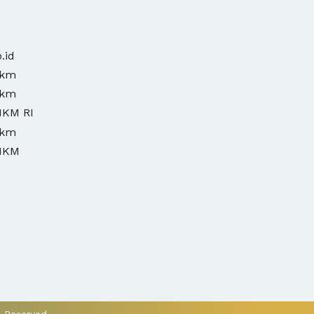
.id
mkm
mkm
MKM RI
mkm
MKM