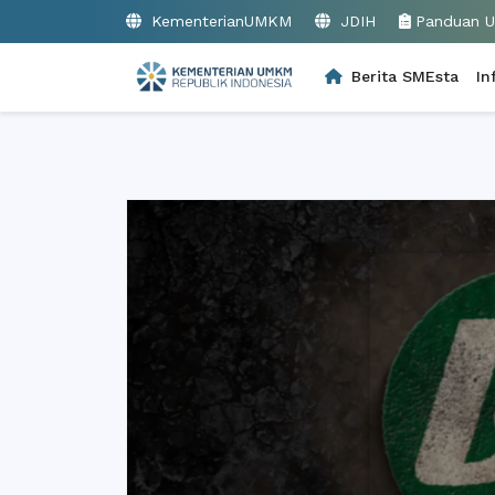
KementerianUMKM
JDIH
Panduan 
Berita SMEsta
In