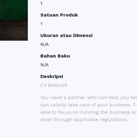
1
Satuan Produk
1
Ukuran atau Dimensi
N/A
Bahan Baku
N/A
Deskripsi
CV BANJAR
You need a partner who can help you tak
can calmly take care of your business. T
able to focus on running the business an
state through applicable regulations.