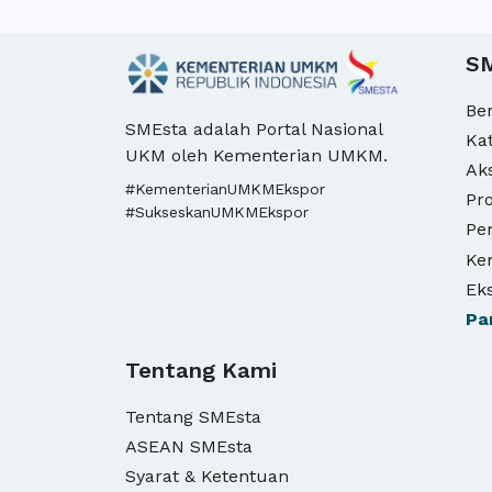
S
Be
SMEsta adalah Portal Nasional
Ka
UKM oleh Kementerian UMKM.
Ak
#KementerianUMKMEkspor
Pro
#SukseskanUMKMEkspor
Pe
Ke
Ek
Pa
Tentang Kami
Tentang SMEsta
ASEAN SMEsta
Syarat & Ketentuan