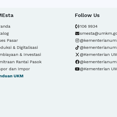
MEsta
Follow Us
randa
106 9934
talog
smesta@umkm.go
ses Pasar
@kementerianu
duksi & Digitalisasi
@kementerianu
mbiayaan & Investasi
@Kementerian U
mitraan Rantai Pasok
@kementerianu
spor dan Impor
@Kementerian U
nduan
UKM