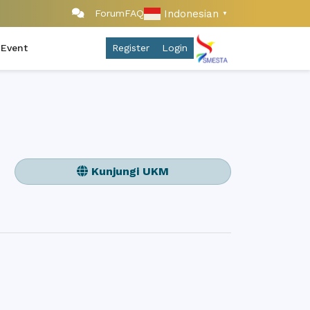
Indonesian
Forum
FAQ
▼
 Event
Register
Login
Kunjungi UKM