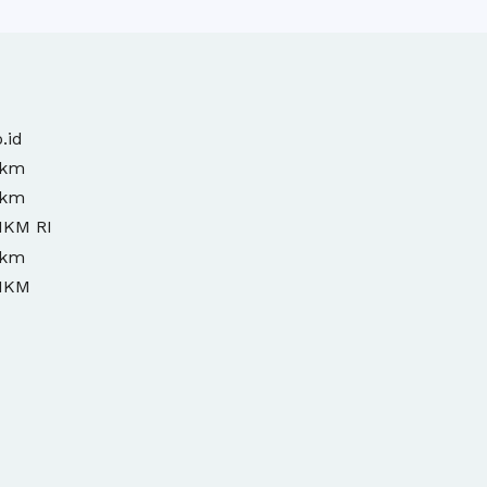
.id
mkm
mkm
MKM RI
mkm
MKM