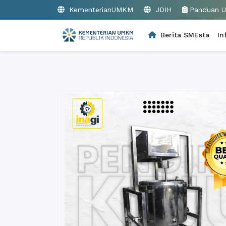
KementerianUMKM
JDIH
Panduan 
Berita SMEsta
In