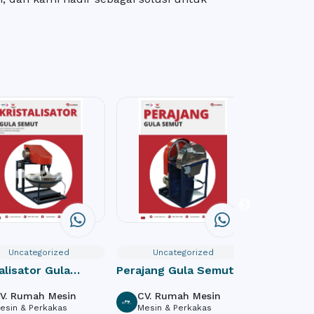
Uncategorized
Uncategorized
Unc
alisator Gula
Perajang Gula Semut
Pencacah 
ut
V. Rumah Mesin
CV. Rumah Mesin
CV. R
esin & Perkakas
Mesin & Perkakas
Mesin 