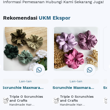
Informasi Pemesanan Hubungi Kami Sekarang Juga!
Rekomendasi
UKM Ekspor
Lain-lain
Lain-lain
Scrunchie Maxmara
Scrunchie Maxmara
Scr
Green Group
Purple Group
Pin
Triple O Scrunchies
Triple O Scrunchies
and Crafts
and Crafts
Handmade Hair
Handmade Hair
Accessories
Accessories