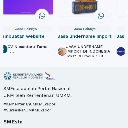
Jasa Lainnya
Jasa Lainnya
Pembuatan website
Jasa undername import
Jasa
Webs
CV. Nusantara Tama
JASA UNDERNAME
P
Crow
IMPORT DI INDONESIA
S
null
Tekstil & Produk Kulit
L
SMEsta adalah Portal Nasional
UKM oleh Kementerian UMKM.
#KementerianUMKMEkspor
#SukseskanUMKMEkspor
SMEsta