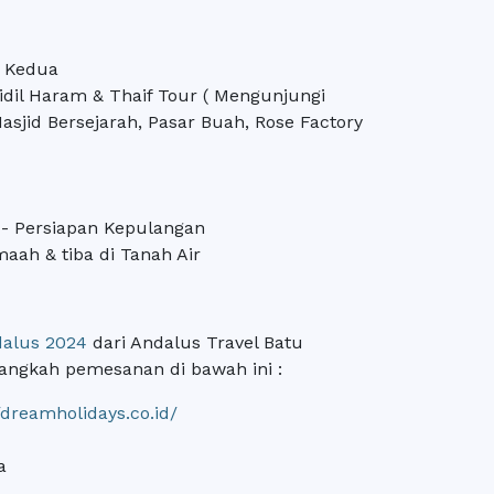
h Kedua
jidil Haram & Thaif Tour ( Mengunjungi
asjid Bersejarah, Pasar Buah, Rose Factory
 - Persiapan Kepulangan
aah & tiba di Tanah Air
dalus 2024
dari Andalus Travel Batu
angkah pemesanan di bawah ini :
//dreamholidays.co.id/
a