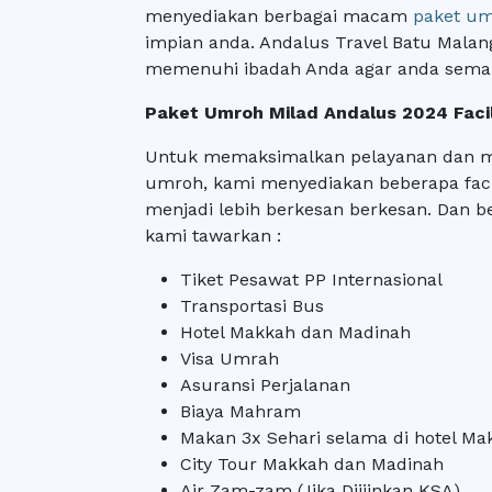
menyediakan berbagai macam
paket u
impian anda. Andalus Travel Batu Mala
memenuhi ibadah Anda agar anda sema
Paket Umroh Milad Andalus 2024 Facil
Untuk memaksimalkan pelayanan dan m
umroh, kami menyediakan beberapa fac
menjadi lebih berkesan berkesan. Dan ber
kami tawarkan :
Tiket Pesawat PP Internasional
Transportasi Bus
Hotel Makkah dan Madinah
Visa Umrah
Asuransi Perjalanan
Biaya Mahram
Makan 3x Sehari selama di hotel M
City Tour Makkah dan Madinah
Air Zam-zam (Jika Diijinkan KSA)