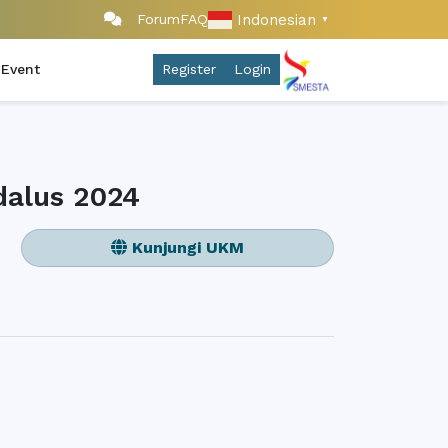
Indonesian
Forum
FAQ
▼
 Event
Register
Login
dalus 2024
Kunjungi UKM