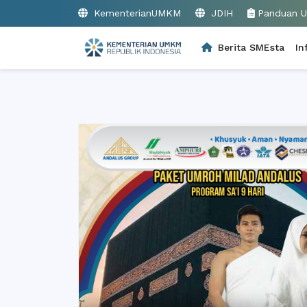
KementerianUMKM
JDIH
Panduan 
Berita SMEsta
In