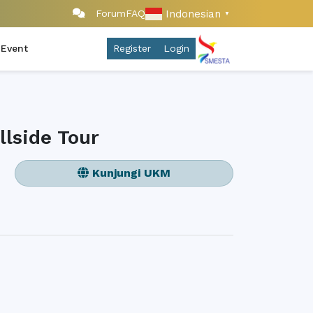
Indonesian
Forum
FAQ
▼
 Event
Register
Login
lside Tour
Kunjungi UKM