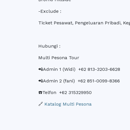
-Exclude :
Ticket Pesawat, Pengeluaran Pribadi, Ke
Hubungi :
Multi Pesona Tour
📲Admin 1 (Widi) +62 813-3203-6628
📲Admin 2 (fani) +62 851-0099-8366
☎️Telfon +62 315329950
🔗
Katalog Multi Pesona