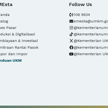
MEsta
Follow Us
randa
106 9934
talog
smesta@umkm.go
ses Pasar
@kementerianu
duksi & Digitalisasi
@kementerianu
mbiayaan & Investasi
@Kementerian U
mitraan Rantai Pasok
@kementerianu
spor dan Impor
@Kementerian U
nduan
UKM