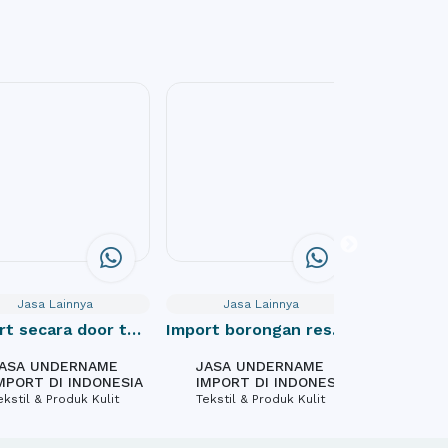
Jasa Lainnya
Jasa Lainnya
Jas
rt secara door to
Import borongan resmi
Website
cif indonesia
Profile
ASA UNDERNAME
JASA UNDERNAME
PT Mas
MPORT DI INDONESIA
IMPORT DI INDONESIA
Inform
ekstil & Produk Kulit
Tekstil & Produk Kulit
Softwa
Design,