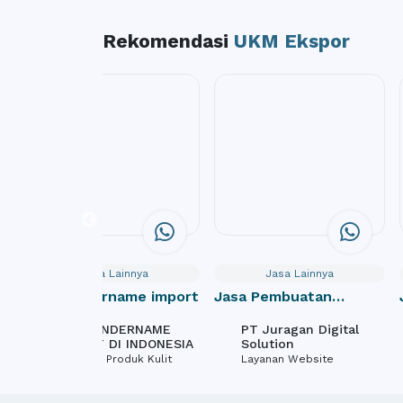
Rekomendasi
UKM Ekspor
Jasa Lainnya
Jasa Lainnya
Jasa undername import
Jasa Pembuatan
Website Donasi /
JASA UNDERNAME
PT Juragan Digital
Crowdfunding Online
IMPORT DI INDONESIA
Solution
Tekstil & Produk Kulit
Layanan Website