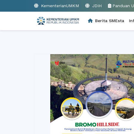
KementerianUMKM
JDIH
Panduan 
Berita SMEsta
In