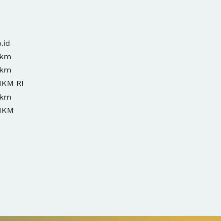
.id
mkm
mkm
MKM RI
mkm
MKM