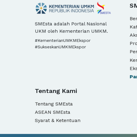
S
Be
SMEsta adalah Portal Nasional
Ka
UKM oleh Kementerian UMKM.
Ak
#KementerianUMKMEkspor
Pro
#SukseskanUMKMEkspor
Pe
Ke
Ek
Pa
Tentang Kami
Tentang SMEsta
ASEAN SMEsta
Syarat & Ketentuan