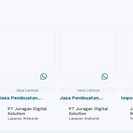
Jasa Lainnya
Jasa Lainnya
Jasa Pembuatan
Jasa Pembuatan
Impo
Website Perusahaan /
Website Toko Online /
door
PT Juragan Digital
PT Juragan Digital
J
Company Profile
e-Commerce
Solution
Solution
I
Layanan Website
Layanan Website
T