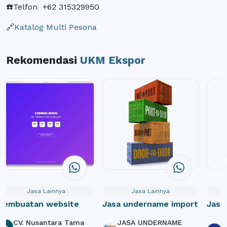
☎️Telfon +62 315329950
🔗
Katalog Multi Pesona
Rekomendasi
UKM Ekspor
Jasa Lainnya
Jasa Lainnya
Pembuatan website
Jasa undername import
Jasa
Webs
CV. Nusantara Tama
JASA UNDERNAME
P