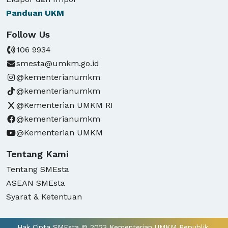
Panduan
UKM
Follow Us
106 9934
smesta@umkm.go.id
@kementerianumkm
@kementerianumkm
@Kementerian UMKM RI
@kementerianumkm
@Kementerian UMKM
Tentang Kami
Tentang SMEsta
ASEAN SMEsta
Syarat & Ketentuan
Hak Cipta SMEsta © 2023 Kementerian UMKM Republik 