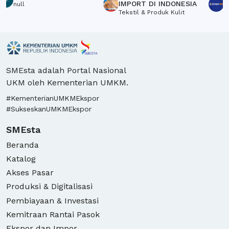
Crow
IMPORT DI INDONESIA
S
null
Tekstil & Produk Kulit
L
SMEsta adalah Portal Nasional
UKM oleh Kementerian UMKM.
#KementerianUMKMEkspor
#SukseskanUMKMEkspor
SMEsta
Beranda
Katalog
Akses Pasar
Produksi & Digitalisasi
Pembiayaan & Investasi
Kemitraan Rantai Pasok
Ekspor dan Impor