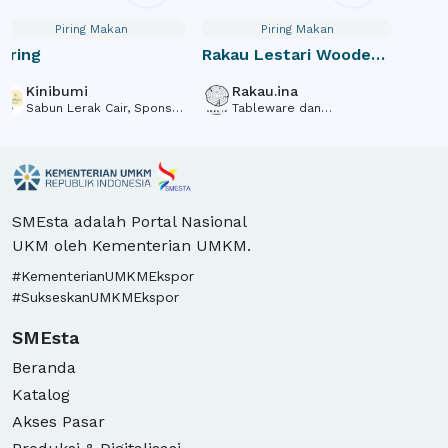
Piring Makan
Piring Makan
Piring
Rakau Lestari Wooden
Plate Set
Kinibumi
Rakau.ina
Sabun Lerak Cair, Spons
Tableware dan
Loofah, Sambal Pecel
homedecor
Sangrai.
SMEsta adalah Portal Nasional
UKM oleh Kementerian UMKM.
#KementerianUMKMEkspor
#SukseskanUMKMEkspor
SMEsta
Beranda
Katalog
Akses Pasar