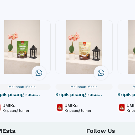
Makanan Manis
Makanan Manis
M
ipik pisang rasa
Kripik pisang rasa
Kripik 
tcha
Tiramisu
coklat
UMIKu
UMIKu
UMI
Kripsang lumer
Kripsang lumer
Krip
MEsta
Follow Us