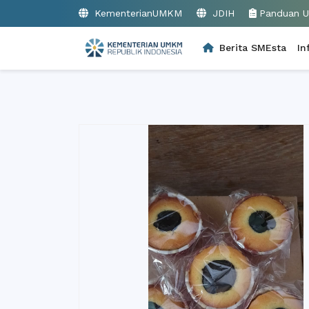
KementerianUMKM
JDIH
Panduan 
Berita SMEsta
In