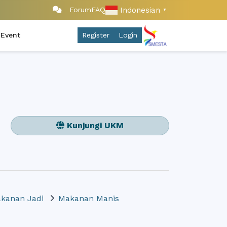
Indonesian
Forum
FAQ
▼
 Event
Register
Login
Kunjungi UKM
kanan Jadi
Makanan Manis