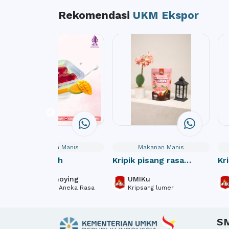
Rekomendasi
UKM Ekspor
Makanan Manis
Makanan Manis
Pudding Buah
Kripik pisang rasa
Kr
Strawberry
Ma
Jus(t) Annoying
UMIKu
Salad Buah Aneka Rasa
Kripsang lumer
S