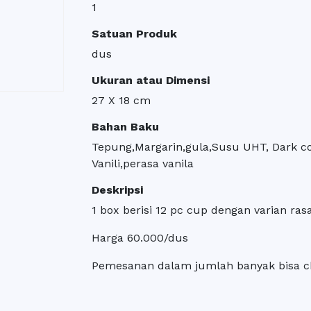
1
Satuan Produk
dus
Ukuran atau Dimensi
27 X 18 cm
Bahan Baku
Tepung,Margarin,gula,Susu UHT, Dark co
Vanili,perasa vanila
Deskripsi
1 box berisi 12 pc cup dengan varian ras
Harga 60.000/dus
Pemesanan dalam jumlah banyak bisa ch