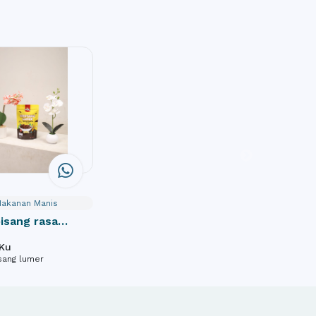
akanan Manis
pisang rasa
Ku
sang lumer