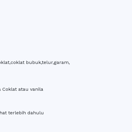
klat,coklat bubuk,telur,garam,
a Coklat atau vanila
at terlebih dahulu