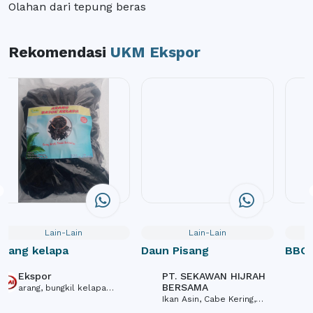
Olahan dari tepung beras
Rekomendasi
UKM Ekspor
Lain-Lain
Lain-Lain
arang kelapa
Daun Pisang
BBQ 
Hexa
Ekspor
PT. SEKAWAN HIJRAH
P
BERSAMA
P
arang, bungkil kelapa
Ikan Asin, Cabe Kering,
B
sawit, sabut kelapa,
Udang Ebi, Talas, Kerupuk
rempah-rempah,