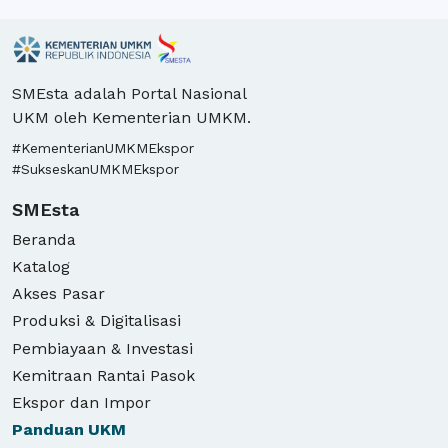
Ikan, Kerupuk Udang,
perikanan dan kerajinan
Jengkol, Udang Vaname,
tangan dll
Pisang Kepok, Gedepong
Pisang, Pisang Kepok, Daun
Pisang
SMEsta adalah Portal Nasional
UKM oleh Kementerian UMKM.
#KementerianUMKMEkspor
#SukseskanUMKMEkspor
SMEsta
Beranda
Katalog
Akses Pasar
Produksi & Digitalisasi
Pembiayaan & Investasi
Kemitraan Rantai Pasok
Ekspor dan Impor
Panduan
UKM