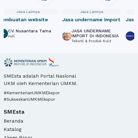
Jasa Lainnya
Jasa Lainnya
Pembuatan website
Jasa undername import
Jasa
Webs
CV. Nusantara Tama
JASA UNDERNAME
P
Crow
IMPORT DI INDONESIA
S
null
Tekstil & Produk Kulit
L
SMEsta adalah Portal Nasional
UKM oleh Kementerian UMKM.
#KementerianUMKMEkspor
#SukseskanUMKMEkspor
SMEsta
Beranda
Katalog
Akses Pasar