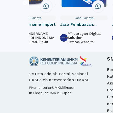
Jasa Lainnya
Jasa Lainnya
Jasa undername import
Jasa Pembuatan
Website Donasi /
JASA UNDERNAME
PT Juragan Digital
Crowdfunding Online
IMPORT DI INDONESIA
Solution
Tekstil & Produk Kulit
Layanan Website
S
Be
SMEsta adalah Portal Nasional
Ka
UKM oleh Kementerian UMKM.
Ak
#KementerianUMKMEkspor
Pro
#SukseskanUMKMEkspor
Pe
Ke
Ek