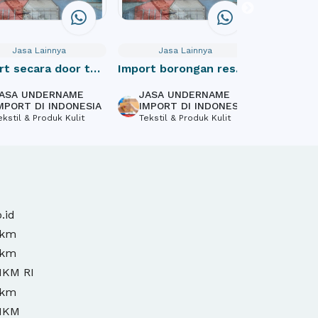
Jasa Lainnya
Jasa Lainnya
Jas
rt secara door to
Import borongan resmi
Website
cif indonesia
Profile
ASA UNDERNAME
JASA UNDERNAME
PT Mas
MPORT DI INDONESIA
IMPORT DI INDONESIA
Inform
ekstil & Produk Kulit
Tekstil & Produk Kulit
Softwa
Design,
.id
mkm
mkm
MKM RI
mkm
MKM