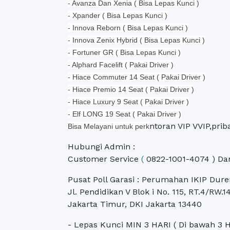
- Avanza Dan Xenia ( Bisa Lepas Kunci )
- Xpander ( Bisa Lepas Kunci )
- Innova Reborn ( Bisa Lepas Kunci )
- Innova Zenix Hybrid ( Bisa Lepas Kunci )
- Fortuner GR ( Bisa Lepas Kunci )
- Alphard Facelift ( Pakai Driver )
- Hiace Commuter 14 Seat ( Pakai Driver )
- Hiace Premio 14 Seat ( Pakai Driver )
- Hiace Luxury 9 Seat ( Pakai Driver )
- Elf LONG 19 Seat ( Pakai Driver )
ntoran VIP VVIP,prib
Bisa Melayani untuk perk
Hubungi Admin :
Customer Service
(
0822-1001-4074
) Dan
Pusat Poll Garasi : Perumahan IKIP Dure
Jl. Pendidikan V Blok i No. 115, RT.4/RW.
Jakarta Timur, DKI Jakarta 13440
- Lepas Kunci MIN 3 HARI ( Di bawah 3 Ha