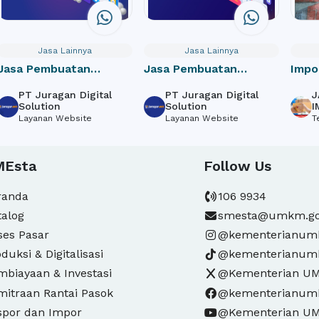
Jasa Lainnya
Jasa Lainnya
Jasa Pembuatan
Jasa Pembuatan
Impo
Website Perusahaan /
Website Toko Online /
door
PT Juragan Digital
PT Juragan Digital
J
Company Profile
e-Commerce
Solution
Solution
I
Layanan Website
Layanan Website
T
MEsta
Follow Us
randa
106 9934
talog
smesta@umkm.go
ses Pasar
@kementerianu
duksi & Digitalisasi
@kementerianu
mbiayaan & Investasi
@Kementerian U
mitraan Rantai Pasok
@kementerianu
spor dan Impor
@Kementerian U