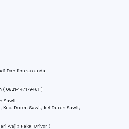
adi Dan liburan anda..
 ( 0821-1471-9461 )
n Sawit
14, Kec. Duren Sawit, kel.Duren Sawit,
ri wajib Pakai Driver )