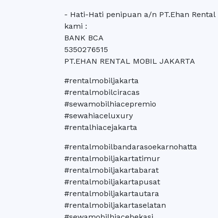
- Hati-Hati penipuan a/n PT.Ehan Rental
kami :
BANK BCA
5350276515
PT.EHAN RENTAL MOBIL JAKARTA
#rentalmobiljakarta
#rentalmobilciracas
#sewamobilhiacepremio
#sewahiaceluxury
#rentalhiacejakarta
#rentalmobilbandarasoekarnohatta
#rentalmobiljakartatimur
#rentalmobiljakartabarat
#rentalmobiljakartapusat
#rentalmobiljakartautara
#rentalmobiljakartaselatan
#sewamobilhiacebekasi