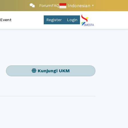
Indonesian
Forum
FAQ
▼
 Event
Register
Login
Kunjungi UKM