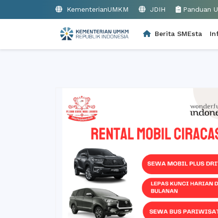
KementerianUMKM
JDIH
Panduan 
Berita SMEsta
In