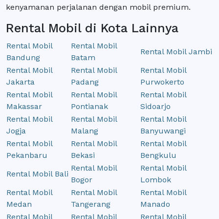
kenyamanan perjalanan dengan mobil premium.
Rental Mobil di Kota Lainnya
Rental Mobil
Rental Mobil
Rental Mobil Jambi
Bandung
Batam
Rental Mobil
Rental Mobil
Rental Mobil
Jakarta
Padang
Purwokerto
Rental Mobil
Rental Mobil
Rental Mobil
Makassar
Pontianak
Sidoarjo
Rental Mobil
Rental Mobil
Rental Mobil
Jogja
Malang
Banyuwangi
Rental Mobil
Rental Mobil
Rental Mobil
Pekanbaru
Bekasi
Bengkulu
Rental Mobil
Rental Mobil
Rental Mobil Bali
Bogor
Lombok
Rental Mobil
Rental Mobil
Rental Mobil
Medan
Tangerang
Manado
Rental Mobil
Rental Mobil
Rental Mobil