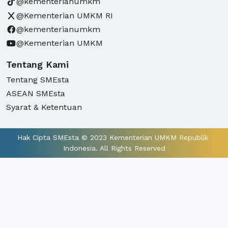
@kementerianumkm
@Kementerian UMKM RI
@kementerianumkm
@Kementerian UMKM
Tentang Kami
Tentang SMEsta
ASEAN SMEsta
Syarat & Ketentuan
Hak Cipta SMEsta © 2023 Kementerian UMKM Republik 
Indonesia. All Rights Reserved