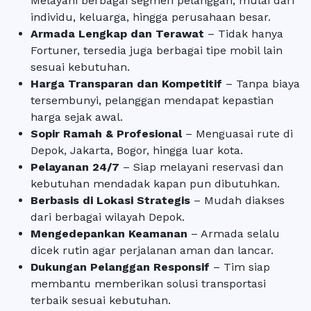
Melayani berbagai segmen pelanggan, mulai dari
individu, keluarga, hingga perusahaan besar.
Armada Lengkap dan Terawat
– Tidak hanya
Fortuner, tersedia juga berbagai tipe mobil lain
sesuai kebutuhan.
Harga Transparan dan Kompetitif
– Tanpa biaya
tersembunyi, pelanggan mendapat kepastian
harga sejak awal.
Sopir Ramah & Profesional
– Menguasai rute di
Depok, Jakarta, Bogor, hingga luar kota.
Pelayanan 24/7
– Siap melayani reservasi dan
kebutuhan mendadak kapan pun dibutuhkan.
Berbasis di Lokasi Strategis
– Mudah diakses
dari berbagai wilayah Depok.
Mengedepankan Keamanan
– Armada selalu
dicek rutin agar perjalanan aman dan lancar.
Dukungan Pelanggan Responsif
– Tim siap
membantu memberikan solusi transportasi
terbaik sesuai kebutuhan.