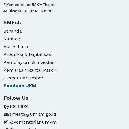
#KementerianUMKMEkspor
#SukseskanUMKMEkspor
SMEsta
Beranda
Katalog
Akses Pasar
Produksi & Digitalisasi
Pembiayaan & Investasi
Kemitraan Rantai Pasok
Ekspor dan Impor
Panduan
UKM
Follow Us
106 9934
smesta@umkm.go.id
@kementerianumkm