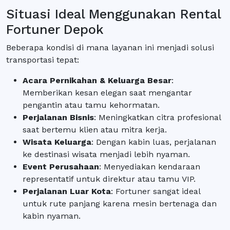
Situasi Ideal Menggunakan Rental
Fortuner Depok
Beberapa kondisi di mana layanan ini menjadi solusi
transportasi tepat:
Acara Pernikahan & Keluarga Besar
:
Memberikan kesan elegan saat mengantar
pengantin atau tamu kehormatan.
Perjalanan Bisnis
: Meningkatkan citra profesional
saat bertemu klien atau mitra kerja.
Wisata Keluarga
: Dengan kabin luas, perjalanan
ke destinasi wisata menjadi lebih nyaman.
Event Perusahaan
: Menyediakan kendaraan
representatif untuk direktur atau tamu VIP.
Perjalanan Luar Kota
: Fortuner sangat ideal
untuk rute panjang karena mesin bertenaga dan
kabin nyaman.