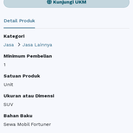
Kunjungi UKM
Detail Produk
Kategori
Jasa
Jasa Lainnya
Minimum Pembelian
1
Satuan Produk
Unit
Ukuran atau Dimensi
SUV
Bahan Baku
Sewa Mobil Fortuner