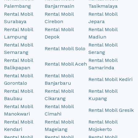
Palembang
Banjarmasin
Tasikmalaya
Rental Mobil
Rental Mobil
Rental Mobil
Surabaya
Cirebon
Jepara
Rental Mobil
Rental Mobil
Rental Mobil
Lampung
Depok
Madiun
Rental Mobil
Rental Mobil
Rental Mobil Solo
Semarang
Serang
Rental Mobil
Rental Mobil
Rental Mobil Aceh
Balikpapan
Samarinda
Rental Mobil
Rental Mobil
Rental Mobil Kediri
Gorontalo
Banjarbaru
Rental Mobil
Rental Mobil
Rental Mobil
Baubau
Cikarang
Kupang
Rental Mobil
Rental Mobil
Rental Mobil Gresik
Manokwari
Cimahi
Rental Mobil
Rental Mobil
Rental Mobil
Kendari
Magelang
Mojokerto
Rental Mobil
Rental Mobil
Rental Mobil