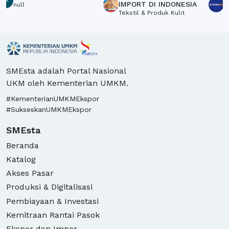
Crow
IMPORT DI INDONESIA
S
null
Tekstil & Produk Kulit
L
SMEsta adalah Portal Nasional
UKM oleh Kementerian UMKM.
#KementerianUMKMEkspor
#SukseskanUMKMEkspor
SMEsta
Beranda
Katalog
Akses Pasar
Produksi & Digitalisasi
Pembiayaan & Investasi
Kemitraan Rantai Pasok
Ekspor dan Impor