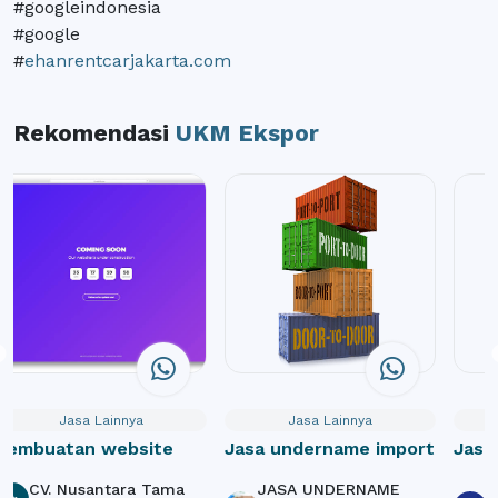
#googleindonesia
#google
#
ehanrentcarjakarta.com
Rekomendasi
UKM Ekspor
Jasa Lainnya
Jasa Lainnya
Pembuatan website
Jasa undername import
Jasa
Webs
CV. Nusantara Tama
JASA UNDERNAME
P