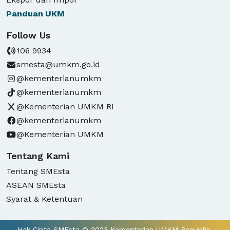
Panduan
UKM
Follow Us
106 9934
smesta@umkm.go.id
@kementerianumkm
@kementerianumkm
@Kementerian UMKM RI
@kementerianumkm
@Kementerian UMKM
Tentang Kami
Tentang SMEsta
ASEAN SMEsta
Syarat & Ketentuan
Hak Cipta SMEsta © 2023 Kementerian UMKM Republik 