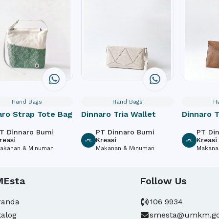
Hand Bags
Hand Bags
H
aro Strap Tote Bag
Dinnaro Tria Wallet
Dinnaro 
T Dinnaro Bumi
PT Dinnaro Bumi
PT Di
reasi
Kreasi
Kreasi
akanan & Minuman
Makanan & Minuman
Makana
MEsta
Follow Us
randa
106 9934
talog
smesta@umkm.go