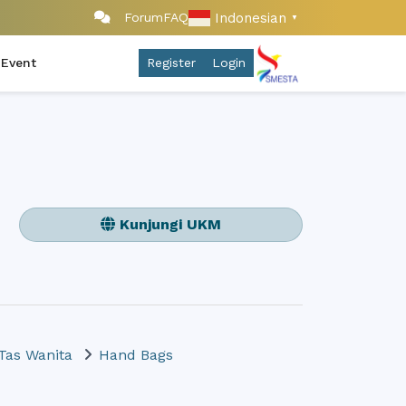
Indonesian
Forum
FAQ
▼
 Event
Register
Login
Kunjungi UKM
Tas Wanita
Hand Bags