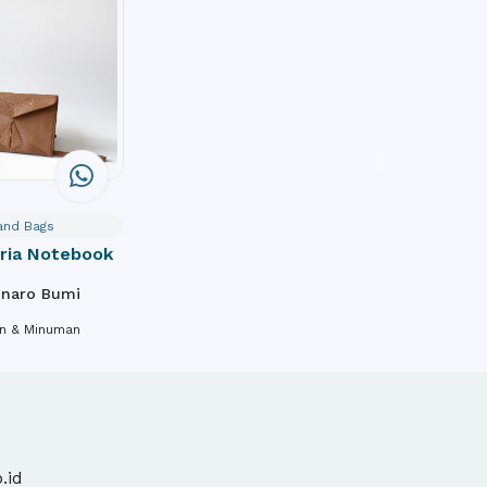
and Bags
Tria Notebook
nnaro Bumi
n & Minuman
.id