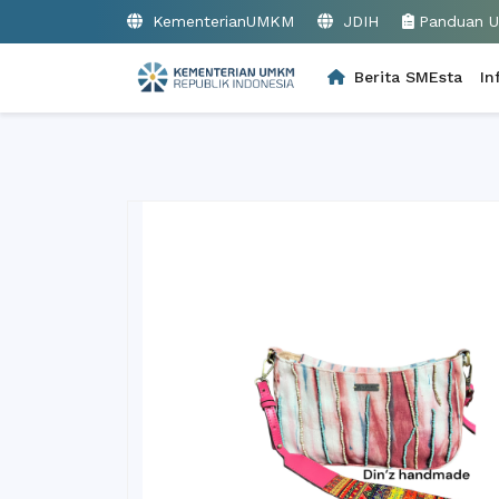
KementerianUMKM
JDIH
Panduan 
Berita SMEsta
In