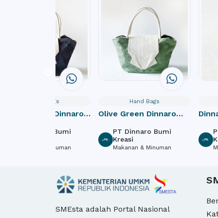
Hand Bags
Hand Bags
Midnight Blue Dinnaro
Olive Green Dinnaro
Dinn
Flap Bag
Flap Bag
PT Dinnaro Bumi
PT Dinnaro Bumi
P
Kreasi
Kreasi
K
Makanan & Minuman
Makanan & Minuman
M
S
Be
SMEsta adalah Portal Nasional
Ka