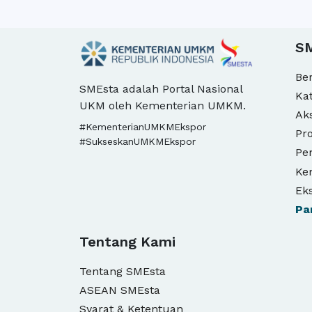
S
Be
SMEsta adalah Portal Nasional
Ka
UKM oleh Kementerian UMKM.
Ak
#KementerianUMKMEkspor
Pro
#SukseskanUMKMEkspor
Pe
Ke
Ek
Pa
Tentang Kami
Tentang SMEsta
ASEAN SMEsta
Syarat & Ketentuan