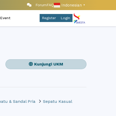
Indonesian
Forum
FAQ
▼
 Event
Register
Login
Kunjungi UKM
atu & Sandal Pria
Sepatu Kasual