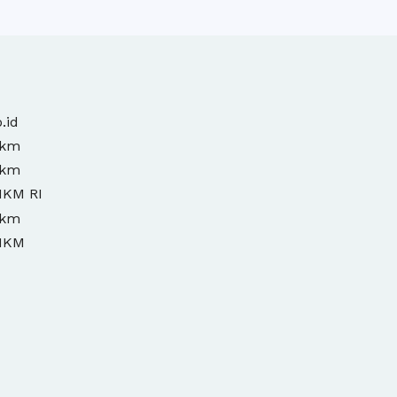
.id
mkm
mkm
MKM RI
mkm
MKM