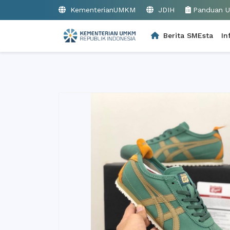
KementerianUMKM
JDIH
Panduan 
Berita SMEsta
In