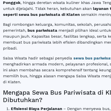
Ponggok
, hingga deretan wisata kuliner khas Jawa Ten
untuk dijelajahi. Tidak heran, kebutuhan akan
layanan 
seperti sewa bus pariwisata di Klaten
semakin mening
Bagi rombongan keluarga, komunitas, sekolah, perusah
pemerintah,
bus pariwisata
menjadi pilihan ideal untuk
maupun jauh. Kapasitas besar, fasilitas lengkap, serta
membuat bus pariwisata lebih efisien dibandingkan m
pribadi.
Salsa Wisata hadir sebagai penyedia
sewa bus pariwisa
menghadirkan armada modern, pelayanan profesional, ser
ini akan membahas secara komprehensif tentang keunggu
memilih bus, hingga alasan mengapa Salsa Wisata menja
di Klaten.
Mengapa Sewa Bus Pariwisata di K
Dibutuhkan?
Efisiensi Biaya Perjalanan
– Dengan menyewa bus, b