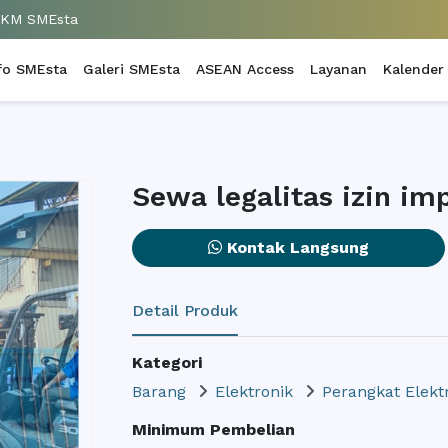
UKM SMEsta
fo SMEsta
Galeri SMEsta
ASEAN Access
Layanan
Kalender
Sewa legalitas izin i
Kontak Langsung
Detail Produk
Kategori
Barang
Elektronik
Perangkat Elekt
Minimum Pembelian