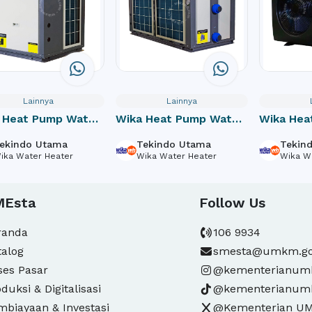
Lainnya
Lainnya
 Heat Pump Water
Wika Heat Pump Water
Wika Hea
er Commercial HPC
Heater Commercial HPC
Heater S
ekindo Utama
Tekindo Utama
Tekin
-308P
36.0-81P
HPSF 7.3
ika Water Heater
Wika Water Heater
Wika W
MEsta
Follow Us
randa
106 9934
talog
smesta@umkm.go
ses Pasar
@kementerianu
duksi & Digitalisasi
@kementerianu
mbiayaan & Investasi
@Kementerian U