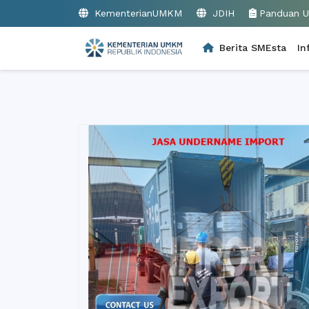
KementerianUMKM
JDIH
Panduan 
Berita SMEsta
In