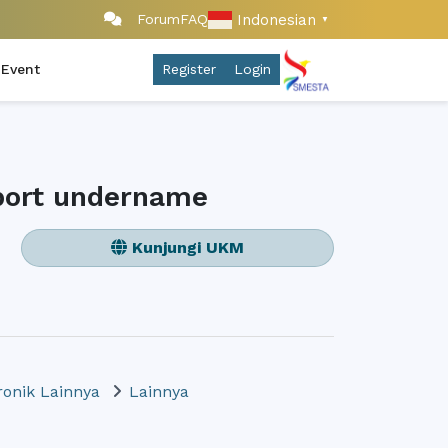
Indonesian
Forum
FAQ
▼
 Event
Register
Login
mport undername
Kunjungi UKM
ronik Lainnya
Lainnya