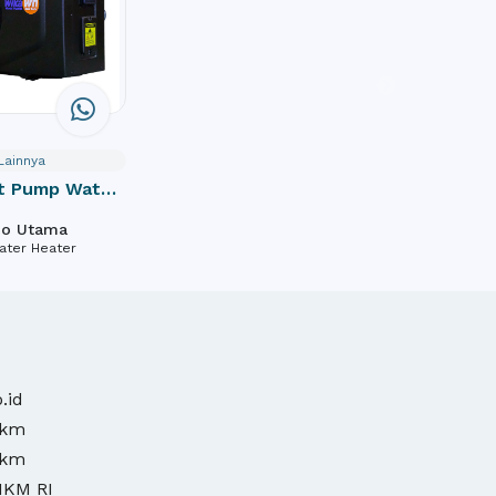
Lainnya
t Pump Water
wimming Pool
do Utama
-40
ater Heater
.id
mkm
mkm
MKM RI