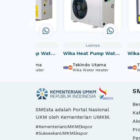
Lainnya
Lainnya
Wika Heat Pump Water
Wika Heat Pump Water
Wika
Heater Residential HPR
Heater Residential HPR
Heat
Tekindo Utama
Tekindo Utama
T
5.4-124P
9.7-214P
19.0
Wika Water Heater
Wika Water Heater
W
S
Be
SMEsta adalah Portal Nasional
Ka
UKM oleh Kementerian UMKM.
Ak
#KementerianUMKMEkspor
Pro
#SukseskanUMKMEkspor
Pe