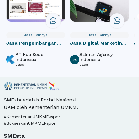
Jasa Lainnya
Jasa Lainnya
Jasa Pengembangan
Jasa Digital Marketing
J
Aplikasi Website
berbasis Seach Engine
d
PT Kuli Kode
Salman Agency
Indonesia
Indonesia
Jasa
Jasa
SMEsta adalah Portal Nasional
UKM oleh Kementerian UMKM.
#KementerianUMKMEkspor
#SukseskanUMKMEkspor
SMEsta